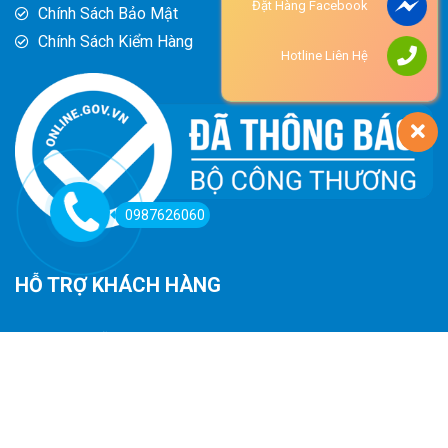
Đặt Hàng Facebook
Chính Sách Bảo Mật
Chính Sách Kiểm Hàng
Hotline Liên Hệ
0987626060
HỖ TRỢ KHÁCH HÀNG
Hướng Dẫn Đường Đi
Hướng Dẫn Mua Hàng
Phương Thức Thanh Toán
Chính Sách Trả Hàng - Hoàn Tiền