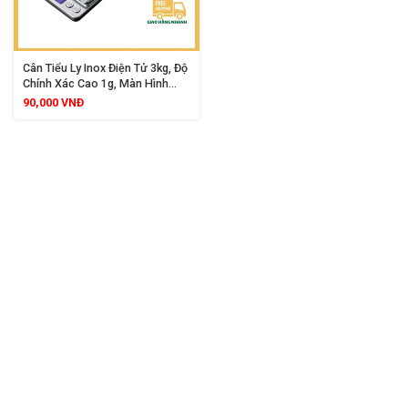
Cân Tiểu Ly Inox Điện Tử 3kg, Độ
Chính Xác Cao 1g, Màn Hình
LCD, Đa Đơn Vị Đo, Dụng Cụ Nhà
90,000
VNĐ
Bếp