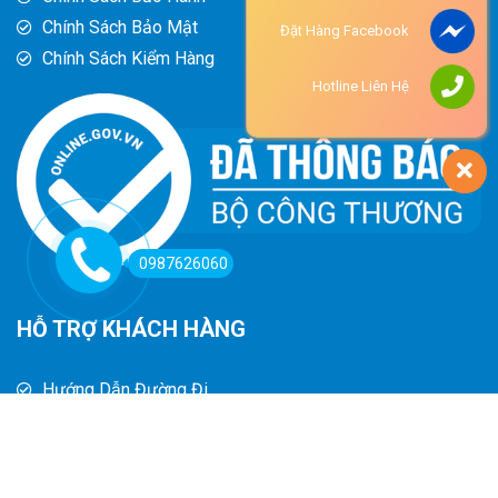
Chính Sách Bảo Mật
Đặt Hàng Facebook
Chính Sách Kiểm Hàng
Hotline Liên Hệ
0987626060
HỖ TRỢ KHÁCH HÀNG
Hướng Dẫn Đường Đi
Hướng Dẫn Mua Hàng
Phương Thức Thanh Toán
Chính Sách Trả Hàng - Hoàn Tiền