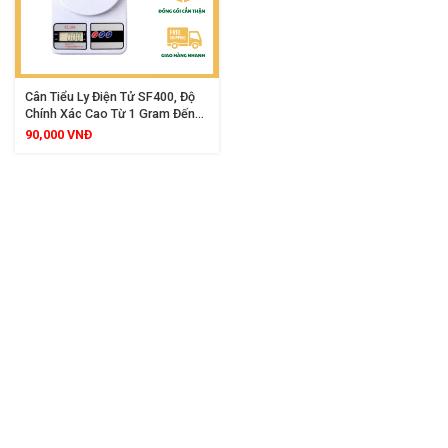
Cân Tiểu Ly Điện Tử SF400, Độ
Chính Xác Cao Từ 1 Gram Đến
5000 Gram, Màn Hình Hiển Thị
90,000
VNĐ
Rõ Nét, Phù Hợp Cân Thực
Phẩm Gia Vị Làm Bánh Chế Biến
Đồ Ăn Cho Gia Đình