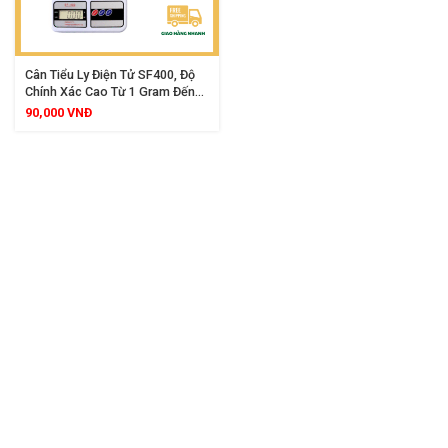
Cân Tiểu Ly Điện Tử SF400, Độ
Chính Xác Cao Từ 1 Gram Đến
5000 Gram, Màn Hình Hiển Thị
90,000
VNĐ
Rõ Nét, Phù Hợp Cân Thực
Phẩm Gia Vị Làm Bánh Chế Biến
Đồ Ăn Cho Gia Đình