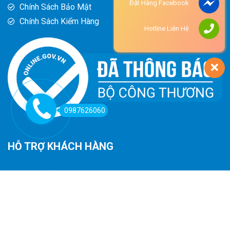
Đặt Hàng Facebook
Chính Sách Bảo Mật
Chính Sách Kiểm Hàng
Hotline Liên Hệ
0987626060
HỖ TRỢ KHÁCH HÀNG
Hướng Dẫn Đường Đi
Hướng Dẫn Mua Hàng
Phương Thức Thanh Toán
Chính Sách Trả Hàng - Hoàn Tiền