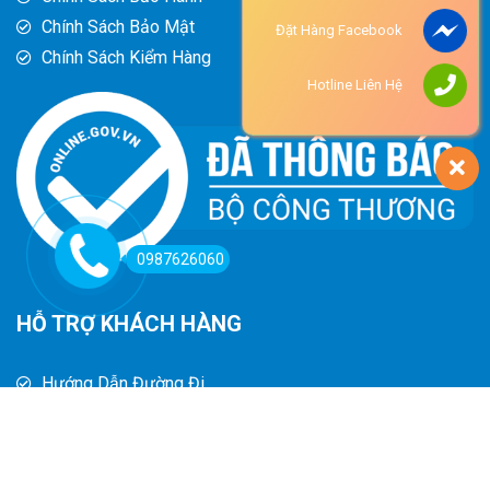
Chính Sách Bảo Mật
Đặt Hàng Facebook
Chính Sách Kiểm Hàng
Hotline Liên Hệ
0987626060
HỖ TRỢ KHÁCH HÀNG
Hướng Dẫn Đường Đi
Hướng Dẫn Mua Hàng
Phương Thức Thanh Toán
Chính Sách Trả Hàng - Hoàn Tiền