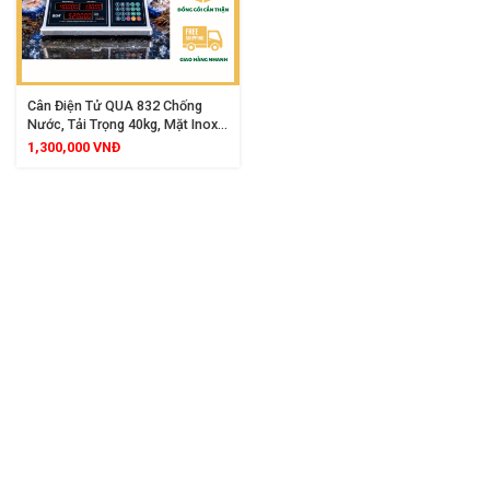
Cân Điện Tử QUA 832 Chống
Nước, Tải Trọng 40kg, Mặt Inox
Màn Hình LED 2 Mặt Chính Xác
1,300,000
VNĐ