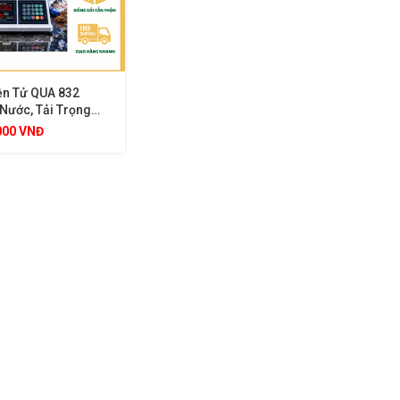
ện Tử QUA 832
Nước, Tải Trọng
Mặt Inox Màn Hình
000
VNĐ
Mặt Chính Xác