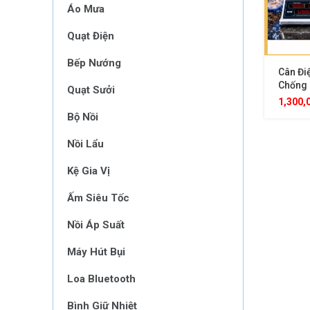
Áo Mưa
Quạt Điện
Bếp Nướng
Cân Đi
Chống 
Quạt Sưởi
40kg, 
1,300,
LED 2 
Bộ Nồi
Nồi Lẩu
Kệ Gia Vị
Ấm Siêu Tốc
Nồi Áp Suất
Máy Hút Bụi
Loa Bluetooth
Bình Giữ Nhiệt