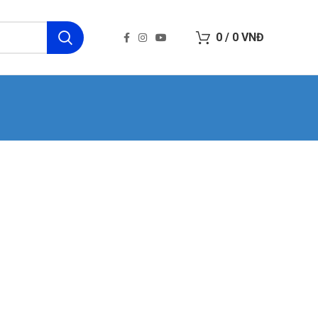
0
/
0
VNĐ