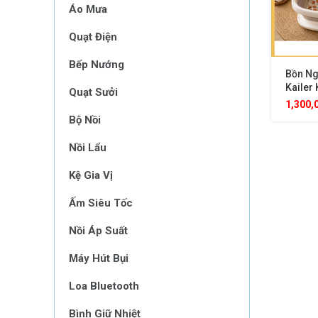
Áo Mưa
Quạt Điện
Bếp Nướng
Bồn Ng
Kailer
Quạt Sưởi
Ngâm C
1,300,
530W, 
Bộ Nồi
Mỏi
Nồi Lẩu
Kệ Gia Vị
Ấm Siêu Tốc
Nồi Áp Suất
Máy Hút Bụi
Loa Bluetooth
Bình Giữ Nhiệt