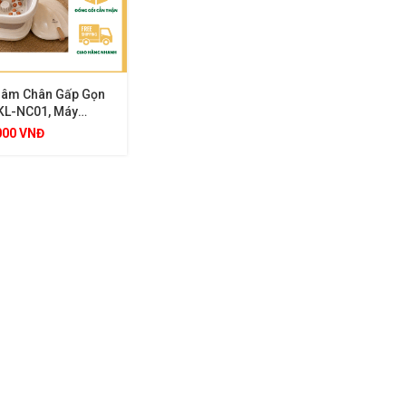
âm Chân Gấp Gọn
 KL-NC01, Máy
hân Giữ Nhiệt
000
VNĐ
Thư Giãn Giảm Đau