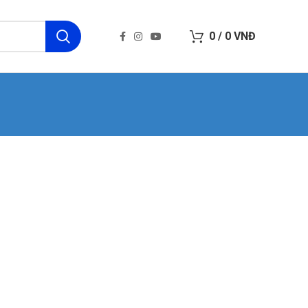
0
/
0
VNĐ