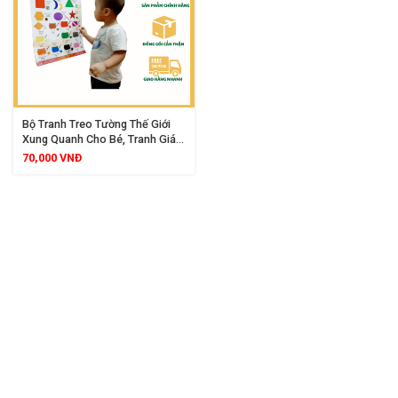
Bộ Tranh Treo Tường Thế Giới
Xung Quanh Cho Bé, Tranh Giáo
Dục Song Ngữ Khổ Lớn
70,000
VNĐ
40x60cm