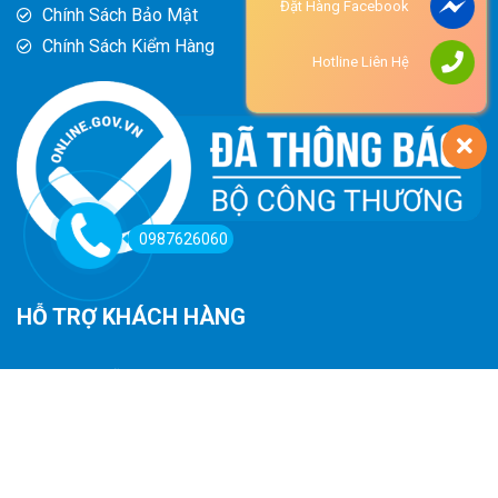
Đặt Hàng Facebook
Chính Sách Bảo Mật
Chính Sách Kiểm Hàng
Hotline Liên Hệ
0987626060
HỖ TRỢ KHÁCH HÀNG
Hướng Dẫn Đường Đi
Hướng Dẫn Mua Hàng
Phương Thức Thanh Toán
Chính Sách Trả Hàng - Hoàn Tiền