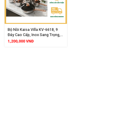
Bộ Nồi Kaisa Villa KV-6618, 9
Đáy Cao Cấp, Inox Sang Trọng,
Dùng Được Cho Mọi Loại Bếp
1,200,000
VNĐ