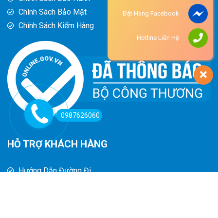
Chính Sách Bảo Mật
Đặt Hàng Facebook
Chính Sách Kiểm Hàng
Hotline Liên Hệ
0987626060
HỖ TRỢ KHÁCH HÀNG
Hướng Dẫn Đường Đi
Hướng Dẫn Mua Hàng
Phương Thức Thanh Toán
Chính Sách Trả Hàng - Hoàn Tiền