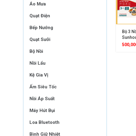
Áo Mưa
Quạt Điện
Bếp Nướng
Bộ 3 N
Sunho
Quạt Sưởi
Vàng, 
500,0
Cách N
Bộ Nồi
Nồi Lẩu
Kệ Gia Vị
Ấm Siêu Tốc
Nồi Áp Suất
Máy Hút Bụi
Loa Bluetooth
Bình Giữ Nhiệt