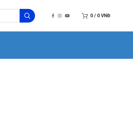
0
/
0
VNĐ