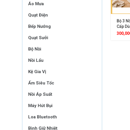
Áo Mưa
Quạt Điện
Bộ 3 Nồ
Bếp Nướng
Cấp Dù
Loại B
300,0
Quạt Sưởi
Đẹp
Bộ Nồi
Nồi Lẩu
Kệ Gia Vị
Ấm Siêu Tốc
Nồi Áp Suất
Máy Hút Bụi
Loa Bluetooth
Bình Giữ Nhiệt