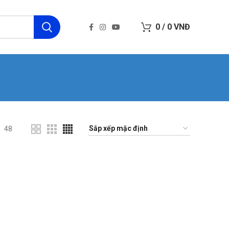
0
/
0
VNĐ
48