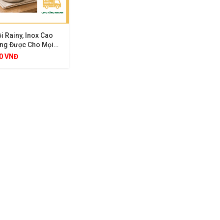
i Rainy, Inox Cao
ng Được Cho Mọi
ếp, Thành Cao Dày
00
VNĐ