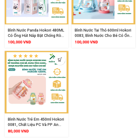
Bình Nước Panda Hokori 480ML
Bình Nước Tai Thỏ 600ml Hokori
Có Ống Hút Nắp Bật Chống Rò
0083, Bình Nước Cho Bé Có Ống
Rỉ Cho Bé
Hút Silicon Mềm, Khóa Chống
100,000
VNĐ
100,000
VNĐ
Tràn An Toàn, Thiết Kế Tai Thỏ
Dễ Thương Đồng Hành Cùng Bé
Mỗi Ngày
Bình Nước Trẻ Em 450ml Hokori
0081, Chất Liệu PC Và PP An
Toàn, Nắp Bật Có Khóa Chống
80,000
VNĐ
Tràn, Ống Hút Silicon Tiện Lợi,