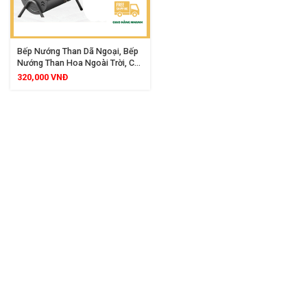
Bếp Nướng Than Dã Ngoại, Bếp
Nướng Than Hoa Ngoài Trời, Có
Quai Xách Và Gấp Gọn Tiện Lợi
320,000
VNĐ