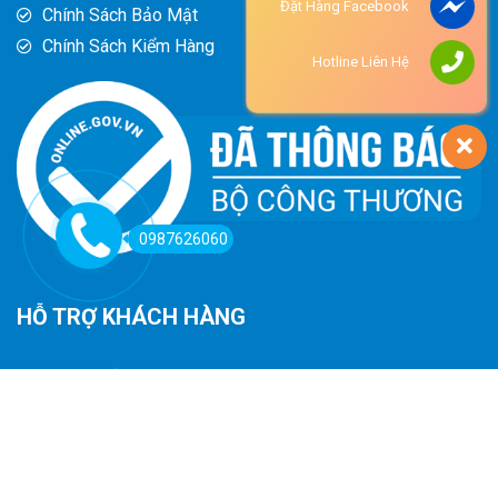
Đặt Hàng Facebook
Chính Sách Bảo Mật
Chính Sách Kiểm Hàng
Hotline Liên Hệ
0987626060
HỖ TRỢ KHÁCH HÀNG
Hướng Dẫn Đường Đi
Hướng Dẫn Mua Hàng
Phương Thức Thanh Toán
Chính Sách Trả Hàng - Hoàn Tiền