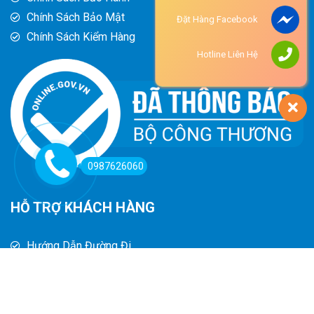
Chính Sách Bảo Mật
Đặt Hàng Facebook
Chính Sách Kiểm Hàng
Hotline Liên Hệ
0987626060
HỖ TRỢ KHÁCH HÀNG
Hướng Dẫn Đường Đi
Hướng Dẫn Mua Hàng
Phương Thức Thanh Toán
Chính Sách Trả Hàng - Hoàn Tiền