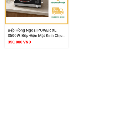
Bếp Hồng Ngoại POWER XL
3500W, Bếp Điện Mặt Kính Chịu
Nhiệt Cao Cấp
350,000
VNĐ