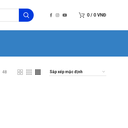
0
/
0
VNĐ
48