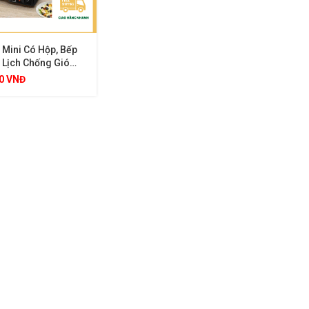
 Mini Có Hộp, Bếp
 Lịch Chống Gió
i
00
VNĐ