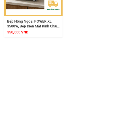
Bếp Hồng Ngoại POWER XL
3500W, Bếp Điện Mặt Kính Chịu
Nhiệt Cao Cấp
350,000
VNĐ