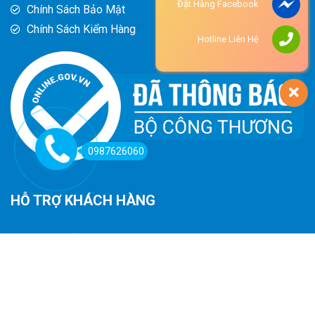
Đặt Hàng Facebook
Chính Sách Bảo Mật
Chính Sách Kiểm Hàng
Hotline Liên Hệ
0987626060
HỖ TRỢ KHÁCH HÀNG
Hướng Dẫn Đường Đi
Hướng Dẫn Mua Hàng
Phương Thức Thanh Toán
Chính Sách Trả Hàng - Hoàn Tiền