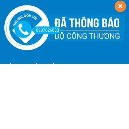
0987626060
HỖ TRỢ KHÁCH HÀNG
Hướng Dẫn Đường Đi
Hướng Dẫn Mua Hàng
Phương Thức Thanh Toán
Chính Sách Trả Hàng - Hoàn Tiền