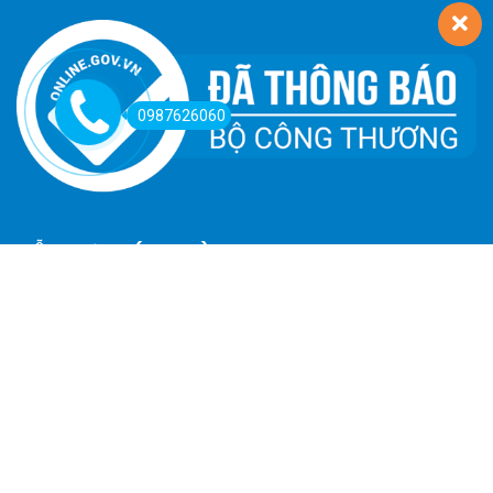
0987626060
HỖ TRỢ KHÁCH HÀNG
Hướng Dẫn Đường Đi
Hướng Dẫn Mua Hàng
Phương Thức Thanh Toán
Chính Sách Trả Hàng - Hoàn Tiền