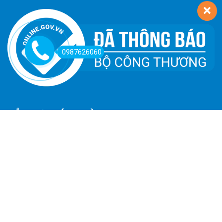
0987626060
HỖ TRỢ KHÁCH HÀNG
Hướng Dẫn Đường Đi
Hướng Dẫn Mua Hàng
Phương Thức Thanh Toán
Chính Sách Trả Hàng - Hoàn Tiền