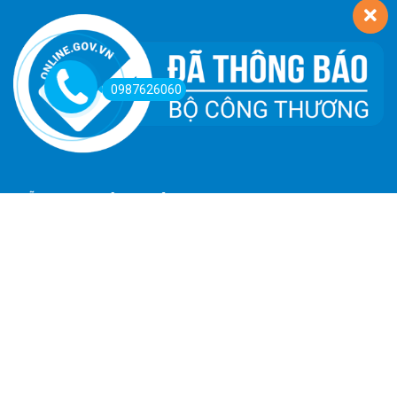
0987626060
HỖ TRỢ KHÁCH HÀNG
Hướng Dẫn Đường Đi
Hướng Dẫn Mua Hàng
Phương Thức Thanh Toán
Chính Sách Trả Hàng - Hoàn Tiền