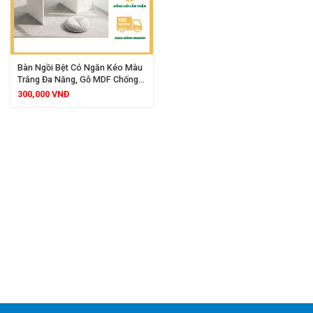
Bàn Ngồi Bệt Có Ngăn Kéo Màu
Trắng Đa Năng, Gỗ MDF Chống
Nước, Dùng Học Tập Làm Việc
300,000
VNĐ