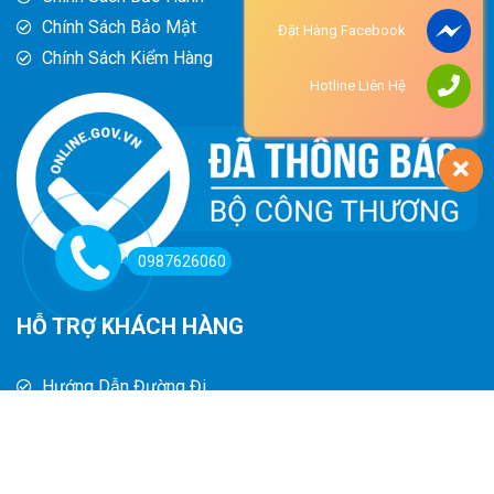
Chính Sách Bảo Mật
Đặt Hàng Facebook
Chính Sách Kiểm Hàng
Hotline Liên Hệ
0987626060
HỖ TRỢ KHÁCH HÀNG
Hướng Dẫn Đường Đi
Hướng Dẫn Mua Hàng
Phương Thức Thanh Toán
Chính Sách Trả Hàng - Hoàn Tiền