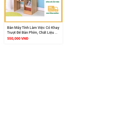
Bàn Máy Tính Làm Việc Có Khay
Trượt Để Bàn Phím, Chất Liệu Gỗ
MDF Dày Dặn, Thiết Kế Hiện Đại,
550,000
VNĐ
Phù Hợp Mọi Không Gian