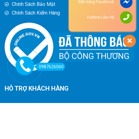
Đặt Hàng Facebook
Chính Sách Bảo Mật
Chính Sách Kiểm Hàng
Hotline Liên Hệ
0987626060
HỖ TRỢ KHÁCH HÀNG
Hướng Dẫn Đường Đi
Hướng Dẫn Mua Hàng
Phương Thức Thanh Toán
Chính Sách Trả Hàng - Hoàn Tiền