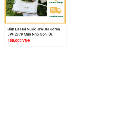
Bàn Là Hơi Nước JIWON Korea
JW-2879 Mini Nhỏ Gọn, Ủi
Nhanh Chống Dính Ceramic Cao
450,000
VNĐ
Cấp