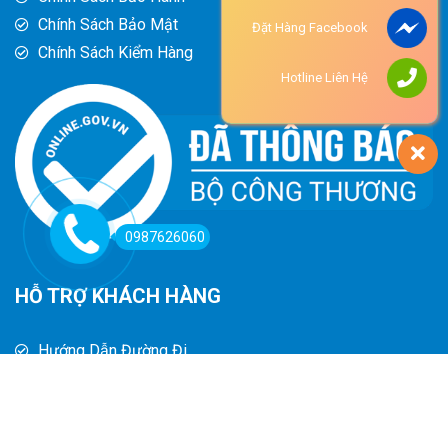
Chính Sách Bảo Mật
Đặt Hàng Facebook
Chính Sách Kiểm Hàng
Hotline Liên Hệ
0987626060
HỖ TRỢ KHÁCH HÀNG
Hướng Dẫn Đường Đi
Hướng Dẫn Mua Hàng
Phương Thức Thanh Toán
Chính Sách Trả Hàng - Hoàn Tiền