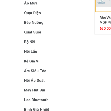
Áo Mưa
Quạt Điện
Bàn Vă
Bếp Nướng
MDF P
Khung 
650,0
Quạt Sưởi
Thiết 
Không 
Hiện Đ
Bộ Nồi
Nồi Lẩu
Kệ Gia Vị
Ấm Siêu Tốc
Nồi Áp Suất
Máy Hút Bụi
Loa Bluetooth
Bình Giữ Nhiệt