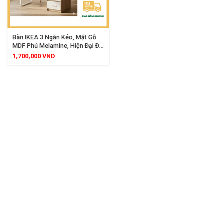
Bàn IKEA 3 Ngăn Kéo, Mặt Gỗ
MDF Phủ Melamine, Hiện Đại Đa
Năng, Kích Thước 120x60cm
1,700,000
VNĐ