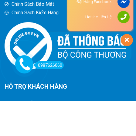
Đặt Hàng Facebook
Chính Sách Bảo Mật
Chính Sách Kiểm Hàng
Hotline Liên Hệ
0987626060
HỖ TRỢ KHÁCH HÀNG
Hướng Dẫn Đường Đi
Hướng Dẫn Mua Hàng
Phương Thức Thanh Toán
Chính Sách Trả Hàng - Hoàn Tiền