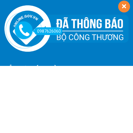
0987626060
HỖ TRỢ KHÁCH HÀNG
Hướng Dẫn Đường Đi
Hướng Dẫn Mua Hàng
Phương Thức Thanh Toán
Chính Sách Trả Hàng - Hoàn Tiền