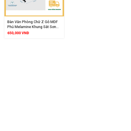
Bàn Văn Phòng Chữ Z Gỗ MDF
Phủ Melamine Khung Sắt Sơn
Tĩnh Điện, Thiết Kế Độc Lạ Cho
650,000
VNĐ
Không Gian Làm Việc Hiện Đại