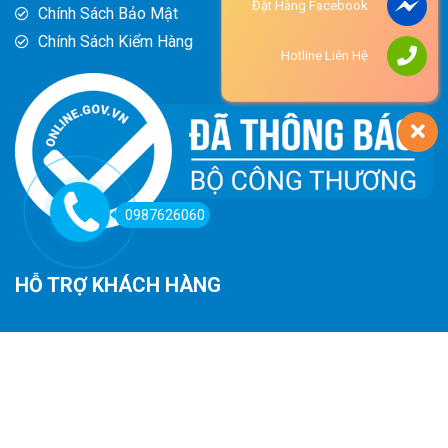
Đặt Hàng Facebook
Chính Sách Bảo Mật
Chính Sách Kiểm Hàng
Hotline Liên Hệ
0987626060
HỖ TRỢ KHÁCH HÀNG
Hướng Dẫn Đường Đi
Hướng Dẫn Mua Hàng
Phương Thức Thanh Toán
Chính Sách Trả Hàng - Hoàn Tiền