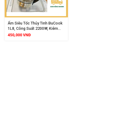
Ấm Siêu Tốc Thủy Tinh BuCook
1L8, Công Suất 2200W, Kiêm
Pha Trà Cà Phê, Thiết Kế Sang
450,000
VNĐ
Trọng, Bền Bỉ, Đun Nhanh, An
Toàn Tuyệt Đối Cho Gia Đình