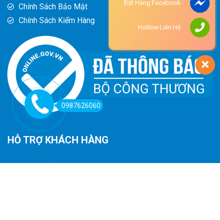
Đặt Hàng Facebook
Chính Sách Bảo Mật
Chính Sách Kiểm Hàng
Hotline Liên Hệ
0987626060
HỖ TRỢ KHÁCH HÀNG
Hướng Dẫn Đường Đi
Hướng Dẫn Mua Hàng
Phương Thức Thanh Toán
Chính Sách Trả Hàng - Hoàn Tiền