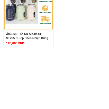
Ấm Siêu Tốc NK Media SH-
ST255, 2 Lớp Cách Nhiệt, Dung
Tích 2.5L, Công Suất 1500W
180,000
VNĐ