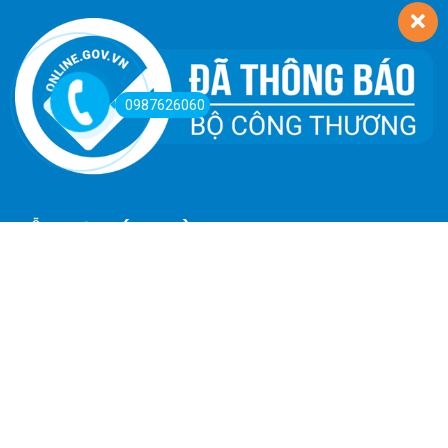
0987626060
HỖ TRỢ KHÁCH HÀNG
Hướng Dẫn Đường Đi
Hướng Dẫn Mua Hàng
Phương Thức Thanh Toán
Chính Sách Trả Hàng - Hoàn Tiền