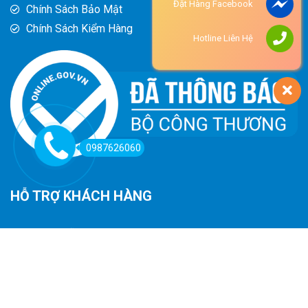
Đặt Hàng Facebook
Chính Sách Bảo Mật
Chính Sách Kiểm Hàng
Hotline Liên Hệ
0987626060
HỖ TRỢ KHÁCH HÀNG
Hướng Dẫn Đường Đi
Hướng Dẫn Mua Hàng
Phương Thức Thanh Toán
Chính Sách Trả Hàng - Hoàn Tiền