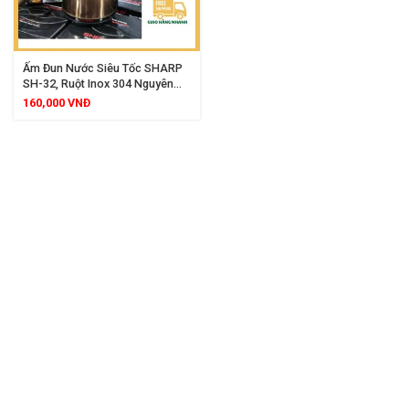
Ấm Đun Nước Siêu Tốc SHARP
SH-32, Ruột Inox 304 Nguyên
Khối, Dung Tích 3L, Đun Nhanh
160,000
VNĐ
An Toàn