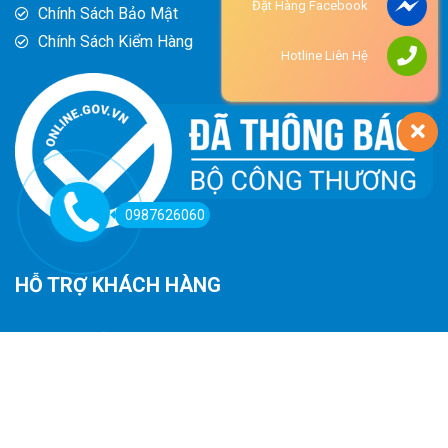
Đặt Hàng Facebook
Chính Sách Bảo Mật
Chính Sách Kiểm Hàng
Hotline Liên Hệ
0987626060
HỖ TRỢ KHÁCH HÀNG
Hướng Dẫn Đường Đi
Hướng Dẫn Mua Hàng
Phương Thức Thanh Toán
Chính Sách Trả Hàng - Hoàn Tiền