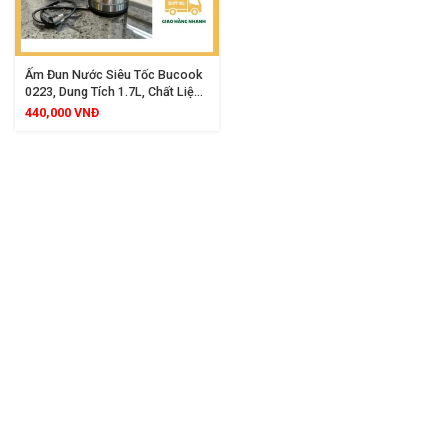
Ấm Đun Nước Siêu Tốc Bucook
0223, Dung Tích 1.7L, Chất Liệu
Inox 304 Cao Cấp, Công Suất
440,000
VNĐ
2200W, Khóa Nắp An Toàn, Tay
Cầm Cách Nhiệt, Đế Xoay 360
Độ, Tự Ngắt Khi Sôi