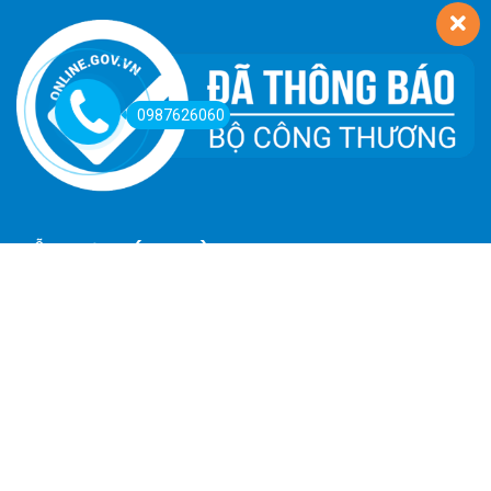
0987626060
HỖ TRỢ KHÁCH HÀNG
Hướng Dẫn Đường Đi
Hướng Dẫn Mua Hàng
Phương Thức Thanh Toán
Chính Sách Trả Hàng - Hoàn Tiền